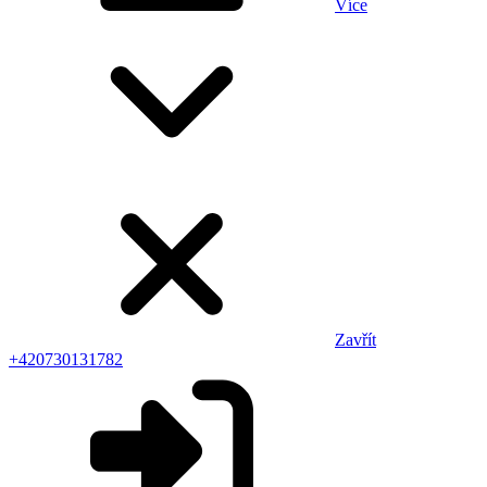
Více
Zavřít
+420730131782