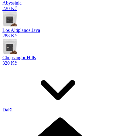
Abyssinia
220 Kč
Los Altiplanos Java
288 Kč
Chepsangor Hills
320 Kč
Další