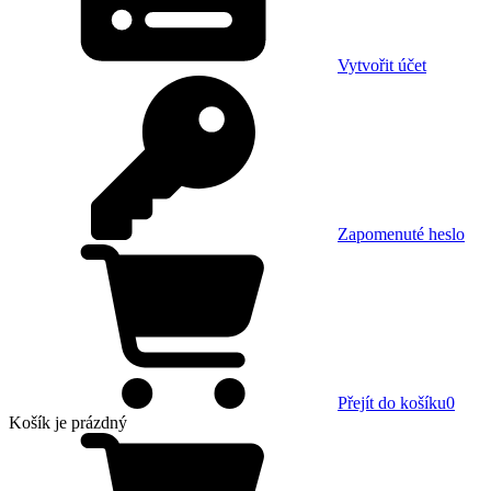
Vytvořit účet
Zapomenuté heslo
Přejít do košíku
0
Košík
je prázdný