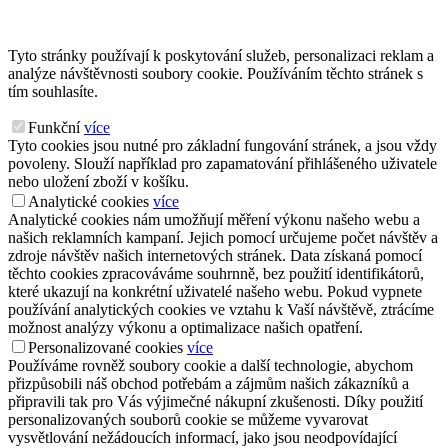
Tyto stránky používají k poskytování služeb, personalizaci reklam a
analýze návštěvnosti soubory cookie. Používáním těchto stránek s
tím souhlasíte.
Funkční
více
Tyto cookies jsou nutné pro základní fungování stránek, a jsou vždy
povoleny. Slouží například pro zapamatování přihlášeného uživatele
nebo uložení zboží v košíku.
Analytické cookies
více
Analytické cookies nám umožňují měření výkonu našeho webu a
našich reklamních kampaní. Jejich pomocí určujeme počet návštěv a
zdroje návštěv našich internetových stránek. Data získaná pomocí
těchto cookies zpracováváme souhrnně, bez použití identifikátorů,
které ukazují na konkrétní uživatelé našeho webu. Pokud vypnete
používání analytických cookies ve vztahu k Vaší návštěvě, ztrácíme
možnost analýzy výkonu a optimalizace našich opatření.
Personalizované cookies
více
Používáme rovněž soubory cookie a další technologie, abychom
přizpůsobili náš obchod potřebám a zájmům našich zákazníků a
připravili tak pro Vás výjimečné nákupní zkušenosti. Díky použití
personalizovaných souborů cookie se můžeme vyvarovat
vysvětlování nežádoucích informací, jako jsou neodpovídající