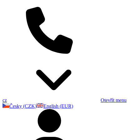
cz
Otevřít menu
Česky (CZK)
English (EUR)