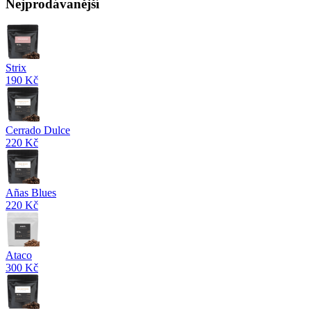
Nejprodávanější
Strix
190 Kč
Cerrado Dulce
220 Kč
Añas Blues
220 Kč
Ataco
300 Kč