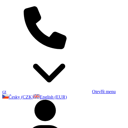
cz
Otevřít menu
Česky (CZK)
English (EUR)