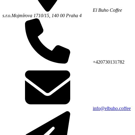
El Buho Coffee
s.r.o.
Mojmírova 1710/15,
140 00
Praha 4
+420730131782
info@elbuho.coffee