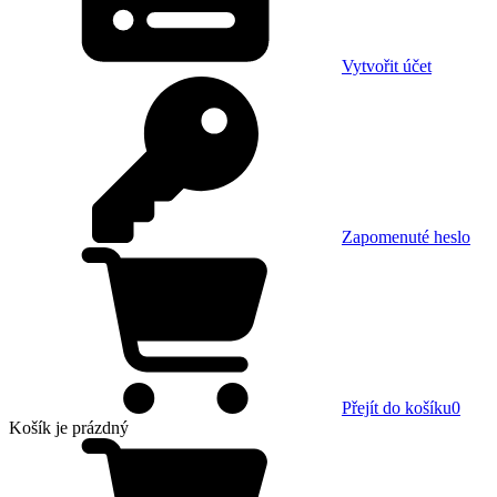
Vytvořit účet
Zapomenuté heslo
Přejít do košíku
0
Košík
je prázdný