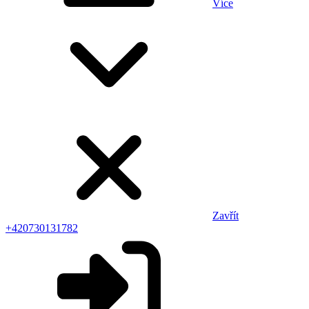
Více
Zavřít
+420730131782