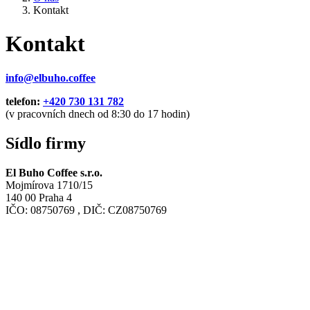
Kontakt
Kontakt
info@elbuho.coffee
telefon:
+420 730 131 782
(v pracovních dnech od 8:30 do 17 hodin)
Sídlo firmy
El Buho Coffee s.r.o.
Mojmírova 1710/15
140 00 Praha 4
IČO:
08750769
, DIČ: CZ
08750769