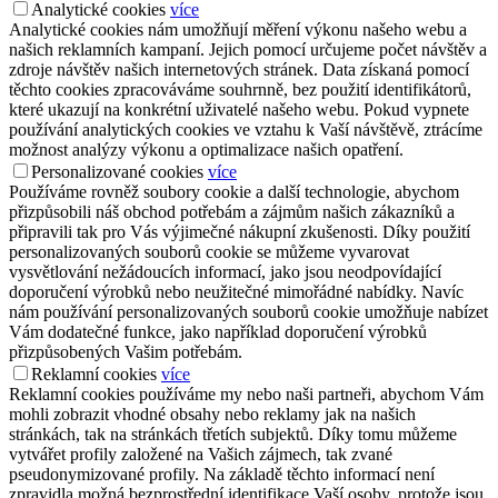
Analytické cookies
více
Analytické cookies nám umožňují měření výkonu našeho webu a
našich reklamních kampaní. Jejich pomocí určujeme počet návštěv a
zdroje návštěv našich internetových stránek. Data získaná pomocí
těchto cookies zpracováváme souhrnně, bez použití identifikátorů,
které ukazují na konkrétní uživatelé našeho webu. Pokud vypnete
používání analytických cookies ve vztahu k Vaší návštěvě, ztrácíme
možnost analýzy výkonu a optimalizace našich opatření.
Personalizované cookies
více
Používáme rovněž soubory cookie a další technologie, abychom
přizpůsobili náš obchod potřebám a zájmům našich zákazníků a
připravili tak pro Vás výjimečné nákupní zkušenosti. Díky použití
personalizovaných souborů cookie se můžeme vyvarovat
vysvětlování nežádoucích informací, jako jsou neodpovídající
doporučení výrobků nebo neužitečné mimořádné nabídky. Navíc
nám používání personalizovaných souborů cookie umožňuje nabízet
Vám dodatečné funkce, jako například doporučení výrobků
přizpůsobených Vašim potřebám.
Reklamní cookies
více
Reklamní cookies používáme my nebo naši partneři, abychom Vám
mohli zobrazit vhodné obsahy nebo reklamy jak na našich
stránkách, tak na stránkách třetích subjektů. Díky tomu můžeme
vytvářet profily založené na Vašich zájmech, tak zvané
pseudonymizované profily. Na základě těchto informací není
zpravidla možná bezprostřední identifikace Vaší osoby, protože jsou