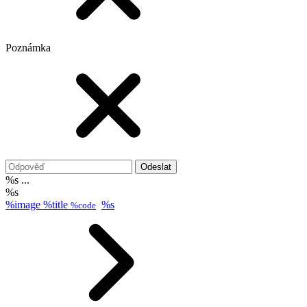
Poznámka
Odeslat
%s ...
%s
%image
%title
%s
%code