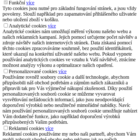
Funkční
více
Tyto cookies jsou nutné pro základní fungování stránek, a jsou vždy
povoleny. Slouží například pro zapamatování přihlášeného uživatele
nebo uložení zboží v košíku.
Analytické cookies
více
Analytické cookies nám umožňují měření výkonu našeho webu a
našich reklamních kampaní. Jejich pomocí určujeme počet návštěv a
zdroje návštěv našich internetových stránek. Data získaná pomocí
těchto cookies zpracováváme souhrnně, bez použití identifikátorů,
které ukazují na konkrétní uživatelé našeho webu. Pokud vypnete
používání analytických cookies ve vztahu k Vaší návštěvě, ztrácíme
možnost analýzy výkonu a optimalizace našich opatření.
Personalizované cookies
více
Používáme rovněž soubory cookie a další technologie, abychom
přizpůsobili náš obchod potřebám a zájmům našich zákazníků a
připravili tak pro Vás výjimečné nákupní zkušenosti. Díky použití
personalizovaných souborů cookie se můžeme vyvarovat
vysvětlování nežádoucích informací, jako jsou neodpovídající
doporučení výrobků nebo neužitečné mimořádné nabídky. Navíc
nám používání personalizovaných souborů cookie umožňuje nabízet
Vám dodatečné funkce, jako například doporučení výrobků
přizpůsobených Vašim potřebám.
Reklamní cookies
více
Reklamní cookies používáme my nebo naši partneři, abychom Vám
mohli zobrazit vhodné obsahy nebo reklamy jak na našich