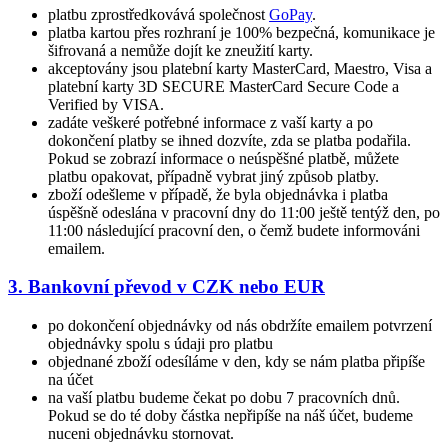
platbu zprostředkovává společnost
GoPay
.
platba kartou přes rozhraní je 100% bezpečná, komunikace je
šifrovaná a nemůže dojít ke zneužití karty.
akceptovány jsou platební karty MasterCard, Maestro, Visa a
platební karty 3D SECURE MasterCard Secure Code a
Verified by VISA.
zadáte veškeré potřebné informace z vaší karty a po
dokončení platby se ihned dozvíte, zda se platba podařila.
Pokud se zobrazí informace o neúspěšné platbě, můžete
platbu opakovat, případně vybrat jiný způsob platby.
zboží odešleme v případě, že byla objednávka i platba
úspěšně odeslána v pracovní dny do 11:00 ještě tentýž den, po
11:00 následující pracovní den, o čemž budete informováni
emailem.
3. Bankovní převod v CZK nebo EUR
po dokončení objednávky od nás obdržíte emailem potvrzení
objednávky spolu s údaji pro platbu
objednané zboží odesíláme v den, kdy se nám platba připíše
na účet
na vaší platbu budeme čekat po dobu 7 pracovních dnů.
Pokud se do té doby částka nepřipíše na náš účet, budeme
nuceni objednávku stornovat.