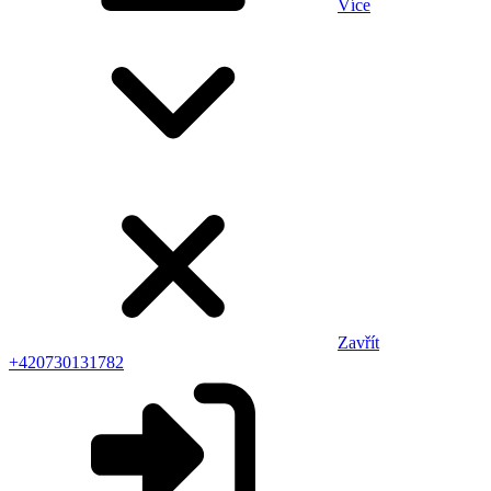
Více
Zavřít
+420730131782