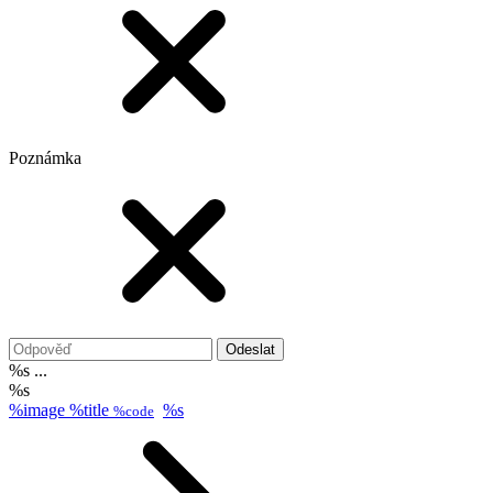
Poznámka
Odeslat
%s ...
%s
%image
%title
%s
%code