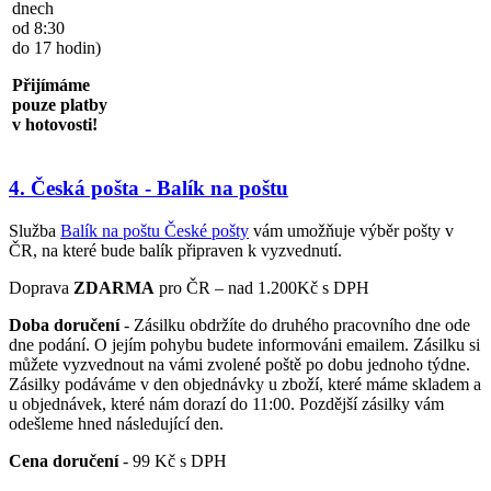
dnech
od 8:30
do 17 hodin)
Přijímáme
pouze platby
v hotovosti!
4. Česká pošta - Balík na poštu
Služba
Balík na poštu České pošty
vám umožňuje výběr pošty v
ČR, na které bude balík připraven k vyzvednutí.
Doprava
ZDARMA
pro ČR – nad 1.200Kč s DPH
Doba doručení
- Zásilku obdržíte do druhého pracovního dne ode
dne podání. O jejím pohybu budete informováni emailem. Zásilku si
můžete vyzvednout na vámi zvolené poště po dobu jednoho týdne.
Zásilky podáváme v den objednávky u zboží, které máme skladem a
u objednávek, které nám dorazí do 11:00. Pozdější zásilky vám
odešleme hned následující den.
Cena doručení
- 99 Kč s DPH