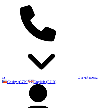
cz
Otevřít menu
Česky (CZK)
English (EUR)