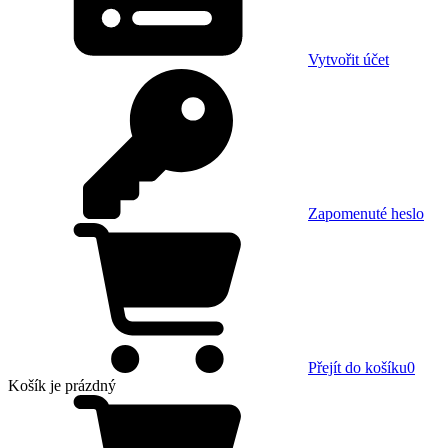
Vytvořit účet
Zapomenuté heslo
Přejít do košíku
0
Košík
je prázdný