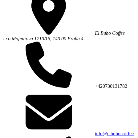
El Buho Coffee
s.r.o.
Mojmírova 1710/15,
140 00
Praha 4
+420730131782
info@elbuho.coffee