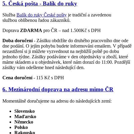
5. Česká pošta - Balík do ruky
Služba
Balík do ruky České pošty
je tradiční a zavedenou
službou oblíbenou řadou zákazníků.
Doprava
ZDARMA
pro ČR – nad 1.500Kč s DPH
Doba doručení
- Zásilku obdržíte do druhého pracovního dne ode
dne podání. O jejím pohybu budete informováni emailem. V případě
nezastižení si ji můžete vyzvednout na nejbližší poště po dobu
jednoho týdne. Zásilky podáváme v den objednávky u zboží, které
máme skladem a u objednávek, které nám dorazí do 11:00. Pozdější
zásilky vám odešleme hned následující den.
Cena doručení
- 115 Kč s DPH
6. Mezinárodní doprava na adresu mimo ČR
Momentálně doručujeme na adresu do následujících zemí:
Slovensko
Maďarsko
Německo
Polsko
Rakousko