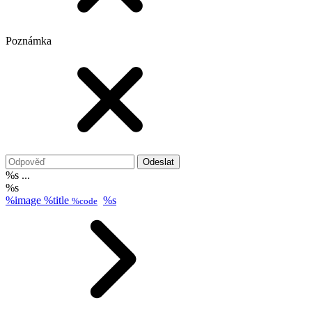
Poznámka
Odeslat
%s ...
%s
%image
%title
%s
%code