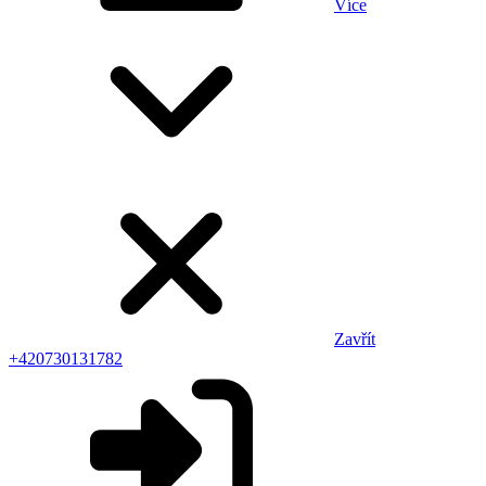
Více
Zavřít
+420730131782