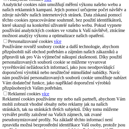
Analytické cookies nám umožňují měření výkonu našeho webu a
našich reklamních kampaní. Jejich pomocí určujeme počet návštěv a
zdroje návštěv našich internetových stránek. Data získaná pomocí
těchto cookies zpracováváme souhrnně, bez použití identifikátorů,
které ukazují na konkrétní uživatelé našeho webu. Pokud vypnete
používání analytických cookies ve vztahu k Vaší návštěvě, ztrácíme
možnost analýzy výkonu a optimalizace našich opatření.
Personalizované cookies
více
Používáme rovněž soubory cookie a další technologie, abychom
přizpůsobili náš obchod potřebám a zájmům našich zákazníků a
připravili tak pro Vás výjimečné nákupní zkušenosti. Díky použití
personalizovaných souborů cookie se můžeme vyvarovat
vysvětlování nežádoucích informací, jako jsou neodpovídající
doporučení výrobků nebo neužitečné mimořádné nabídky. Navíc
nám používání personalizovaných souborů cookie umožňuje nabízet
Vám dodatečné funkce, jako například doporučení výrobků
přizpůsobených Vašim potřebám.
Reklamní cookies
více
Reklamní cookies používáme my nebo naši partneři, abychom Vám
mohli zobrazit vhodné obsahy nebo reklamy jak na našich
stránkách, tak na stránkách třetích subjektů. Díky tomu můžeme
vytvářet profily založené na Vašich zájmech, tak zvané
pseudonymizované profily. Na základě těchto informací není
zpravidla možná bezprostřední identifikace Vaší osoby, protože jsou