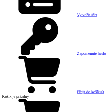
Vytvořit účet
Zapomenuté heslo
Přejít do košíku
0
Košík
je prázdný