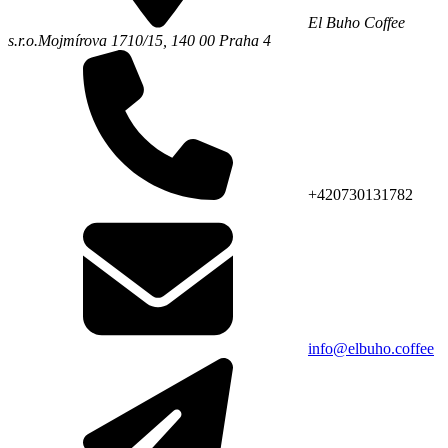
El Buho Coffee
s.r.o.
Mojmírova 1710/15,
140 00
Praha 4
+420730131782
info@elbuho.coffee