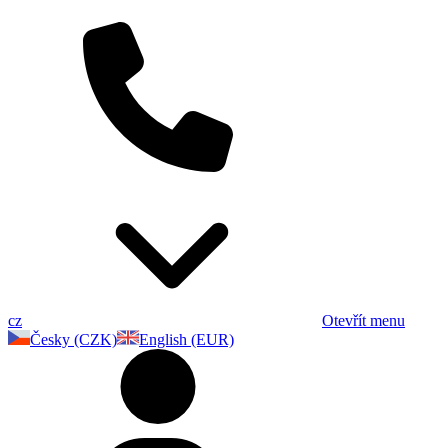
cz
Otevřít menu
Česky (CZK)
English (EUR)