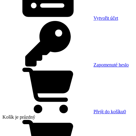
Vytvořit účet
Zapomenuté heslo
Přejít do košíku
0
Košík
je prázdný