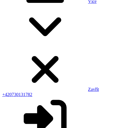
Více
Zavřít
+420730131782