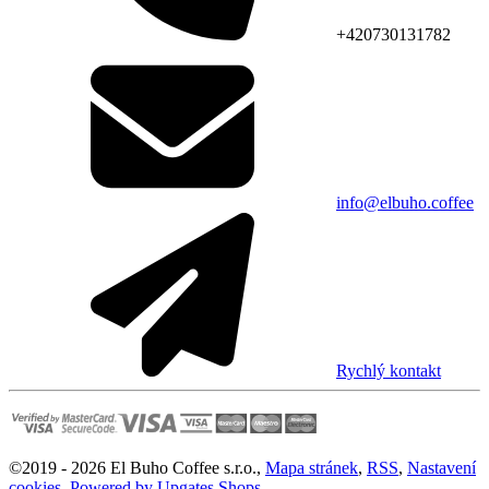
+420730131782
info@elbuho.coffee
Rychlý kontakt
©
2019 -
2026
El Buho Coffee s.r.o.
,
Mapa stránek
,
RSS
,
Nastavení
cookies
,
Powered by Upgates Shops