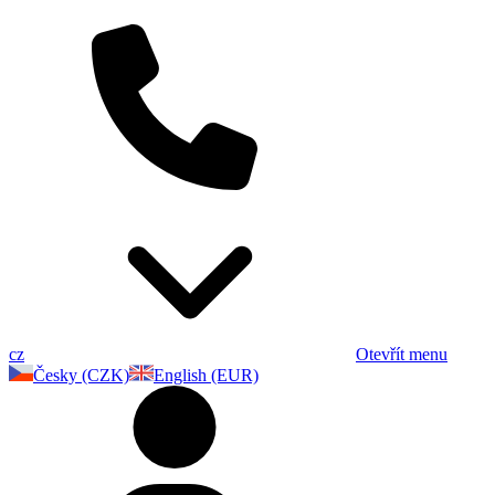
cz
Otevřít menu
Česky (CZK)
English (EUR)