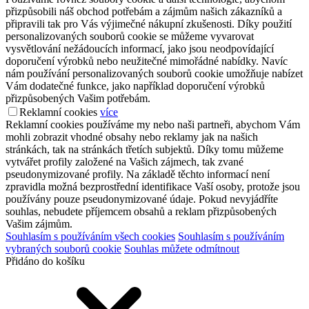
přizpůsobili náš obchod potřebám a zájmům našich zákazníků a
připravili tak pro Vás výjimečné nákupní zkušenosti. Díky použití
personalizovaných souborů cookie se můžeme vyvarovat
vysvětlování nežádoucích informací, jako jsou neodpovídající
doporučení výrobků nebo neužitečné mimořádné nabídky. Navíc
nám používání personalizovaných souborů cookie umožňuje nabízet
Vám dodatečné funkce, jako například doporučení výrobků
přizpůsobených Vašim potřebám.
Reklamní cookies
více
Reklamní cookies používáme my nebo naši partneři, abychom Vám
mohli zobrazit vhodné obsahy nebo reklamy jak na našich
stránkách, tak na stránkách třetích subjektů. Díky tomu můžeme
vytvářet profily založené na Vašich zájmech, tak zvané
pseudonymizované profily. Na základě těchto informací není
zpravidla možná bezprostřední identifikace Vaší osoby, protože jsou
používány pouze pseudonymizované údaje. Pokud nevyjádříte
souhlas, nebudete příjemcem obsahů a reklam přizpůsobených
Vašim zájmům.
Souhlasím s používáním všech cookies
Souhlasím s používáním
vybraných souborů cookie
Souhlas můžete odmítnout
Přidáno do košíku