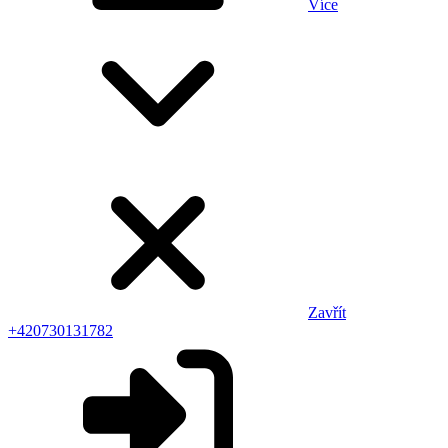
Více
Zavřít
+420730131782