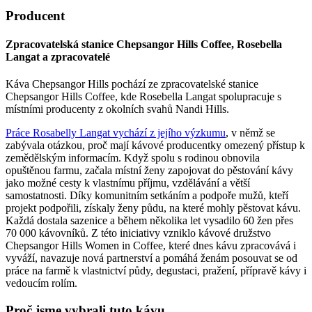
Producent
Zpracovatelská stanice Chepsangor Hills Coffee, Rosebella
Langat a zpracovatelé
Káva Chepsangor Hills pochází ze zpracovatelské stanice
Chepsangor Hills Coffee, kde Rosebella Langat spolupracuje s
místními producenty z okolních svahů Nandi Hills.
Práce Rosabelly Langat vychází z jejího výzkumu
, v němž se
zabývala otázkou, proč mají kávové producentky omezený přístup k
zemědělským informacím. Když spolu s rodinou obnovila
opuštěnou farmu, začala místní ženy zapojovat do pěstování kávy
jako možné cesty k vlastnímu příjmu, vzdělávání a větší
samostatnosti. Díky komunitním setkáním a podpoře mužů, kteří
projekt podpořili, získaly ženy půdu, na které mohly pěstovat kávu.
Každá dostala sazenice a během několika let vysadilo 60 žen přes
70 000 kávovníků. Z této iniciativy vzniklo kávové družstvo
Chepsangor Hills Women in Coffee, které dnes kávu zpracovává i
vyváží, navazuje nová partnerství a pomáhá ženám posouvat se od
práce na farmě k vlastnictví půdy, degustaci, pražení, přípravě kávy i
vedoucím rolím.
Proč jsme vybrali tuto kávu