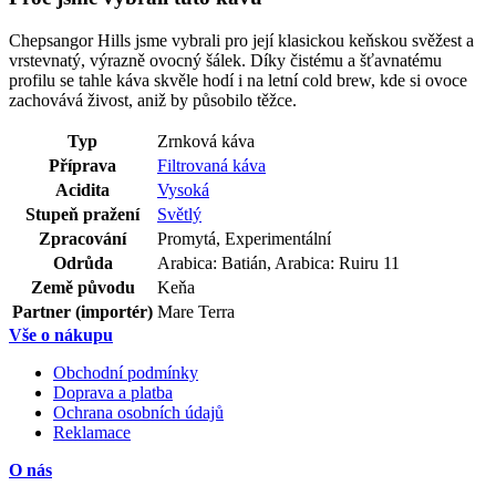
Chepsangor Hills jsme vybrali pro její klasickou keňskou svěžest a
vrstevnatý, výrazně ovocný šálek. Díky čistému a šťavnatému
profilu se tahle káva skvěle hodí i na letní cold brew, kde si ovoce
zachovává živost, aniž by působilo těžce.
Typ
Zrnková káva
Příprava
Filtrovaná káva
Acidita
Vysoká
Stupeň pražení
Světlý
Zpracování
Promytá, Experimentální
Odrůda
Arabica: Batián, Arabica: Ruiru 11
Země původu
Keňa
Partner (importér)
Mare Terra
Vše o nákupu
Obchodní podmínky
Doprava a platba
Ochrana osobních údajů
Reklamace
O nás