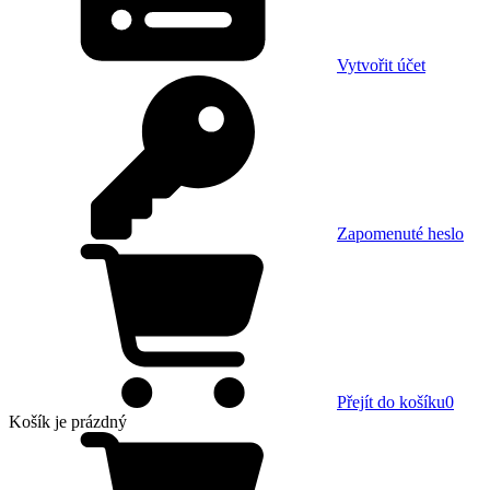
Vytvořit účet
Zapomenuté heslo
Přejít do košíku
0
Košík
je prázdný