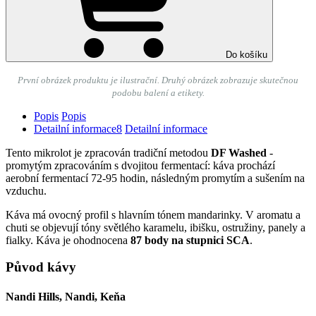
Do košíku
První obrázek produktu je ilustrační. Druhý obrázek zobrazuje
skutečnou
podobu balení a etikety.
Popis
Popis
Detailní informace
8
Detailní informace
Tento mikrolot je zpracován tradiční metodou
DF Washed
-
promytým zpracováním s dvojitou fermentací: káva prochází
aerobní fermentací 72-95 hodin, následným promytím a sušením na
vzduchu.
Káva má ovocný profil s hlavním tónem mandarinky. V aromatu a
chuti se objevují tóny světlého karamelu, ibišku, ostružiny, panely a
fialky. Káva je ohodnocena
87 body na stupnici SCA
.
Původ kávy
Nandi Hills, Nandi, Keňa