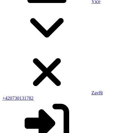
Více
Zavřít
+420730131782