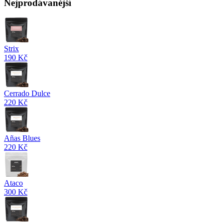
Nejprodávanější
Strix
190 Kč
Cerrado Dulce
220 Kč
Añas Blues
220 Kč
Ataco
300 Kč