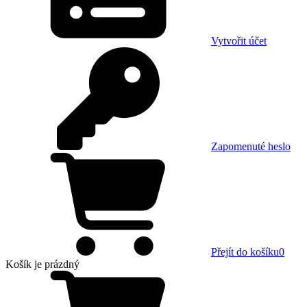
Vytvořit účet
Zapomenuté heslo
Přejít do košíku
0
Košík
je prázdný