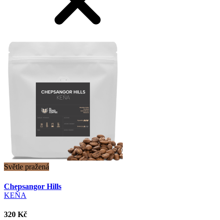
Světle pražená
Chepsangor Hills
KEŇA
320 Kč