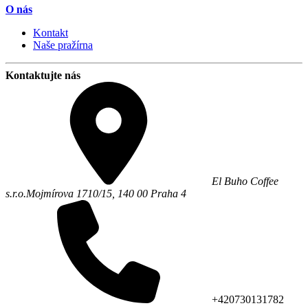
O nás
Kontakt
Naše pražírna
Kontaktujte nás
El Buho Coffee
s.r.o.
Mojmírova 1710/15,
140 00
Praha 4
+420730131782