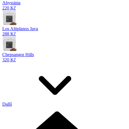
Abyssinia
220 Kč
Los Altiplanos Java
288 Kč
Chepsangor Hills
320 Kč
Další