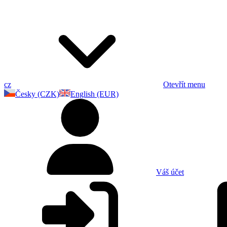
cz
Otevřít menu
Česky (CZK)
English (EUR)
Váš účet