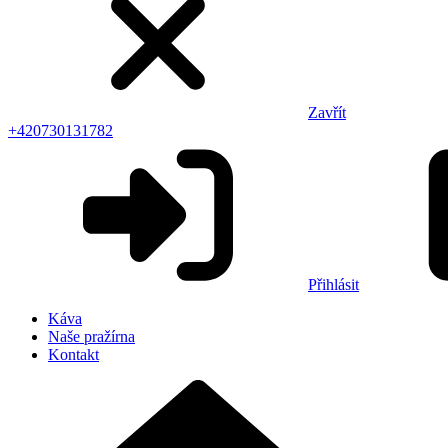
Zavřít
+420730131782
Přihlásit
Káva
Naše pražírna
Kontakt