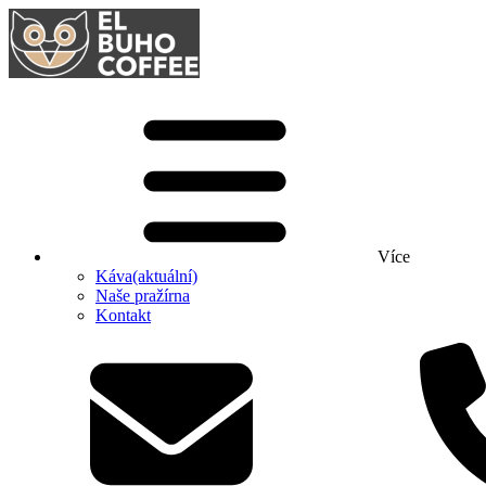
Více
Káva
(aktuální)
Naše pražírna
Kontakt