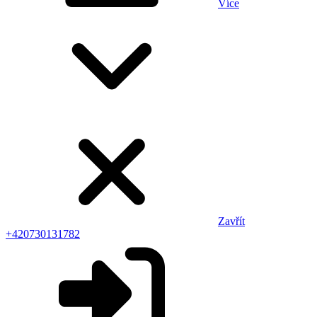
Více
Zavřít
+420730131782