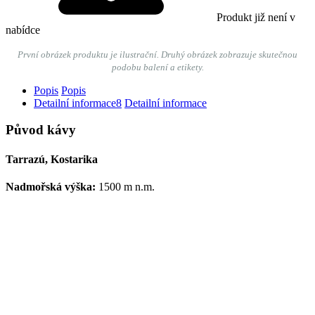
Produkt již není v
nabídce
První obrázek produktu je ilustrační. Druhý obrázek zobrazuje
skutečnou
podobu balení a etikety.
Popis
Popis
Detailní informace
8
Detailní informace
Původ kávy
Tarrazú, Kostarika
Nadmořská výška:
1500 m n.m.