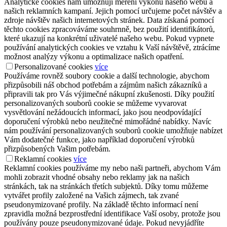
Analytické cookies nám umožňují měření výkonu našeho webu a
našich reklamních kampaní. Jejich pomocí určujeme počet návštěv a
zdroje návštěv našich internetových stránek. Data získaná pomocí
těchto cookies zpracováváme souhrnně, bez použití identifikátorů,
které ukazují na konkrétní uživatelé našeho webu. Pokud vypnete
používání analytických cookies ve vztahu k Vaší návštěvě, ztrácíme
možnost analýzy výkonu a optimalizace našich opatření.
Personalizované cookies
více
Používáme rovněž soubory cookie a další technologie, abychom
přizpůsobili náš obchod potřebám a zájmům našich zákazníků a
připravili tak pro Vás výjimečné nákupní zkušenosti. Díky použití
personalizovaných souborů cookie se můžeme vyvarovat
vysvětlování nežádoucích informací, jako jsou neodpovídající
doporučení výrobků nebo neužitečné mimořádné nabídky. Navíc
nám používání personalizovaných souborů cookie umožňuje nabízet
Vám dodatečné funkce, jako například doporučení výrobků
přizpůsobených Vašim potřebám.
Reklamní cookies
více
Reklamní cookies používáme my nebo naši partneři, abychom Vám
mohli zobrazit vhodné obsahy nebo reklamy jak na našich
stránkách, tak na stránkách třetích subjektů. Díky tomu můžeme
vytvářet profily založené na Vašich zájmech, tak zvané
pseudonymizované profily. Na základě těchto informací není
zpravidla možná bezprostřední identifikace Vaší osoby, protože jsou
používány pouze pseudonymizované údaje. Pokud nevyjádříte