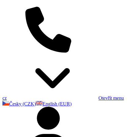
cz
Otevřít menu
Česky (CZK)
English (EUR)