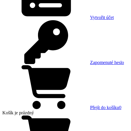
Vytvořit účet
Zapomenuté heslo
Přejít do košíku
0
Košík
je prázdný