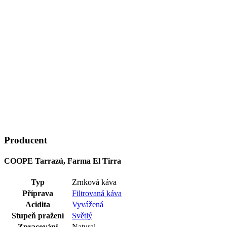
Producent
COOPE Tarrazú, Farma El Tirra
Typ
Zrnková káva
Příprava
Filtrovaná káva
Acidita
Vyvážená
Stupeň pražení
Světlý
Zpracování
Natural