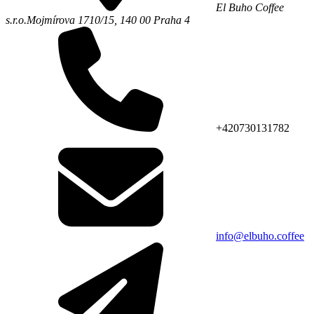
El Buho Coffee
s.r.o.
Mojmírova 1710/15,
140 00
Praha 4
+420730131782
info@elbuho.coffee