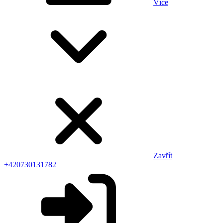
Více
Zavřít
+420730131782