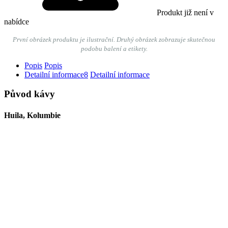
Produkt již není v
nabídce
První obrázek produktu je ilustrační. Druhý obrázek zobrazuje
skutečnou
podobu balení a etikety.
Popis
Popis
Detailní informace
8
Detailní informace
Původ kávy
Huila, Kolumbie