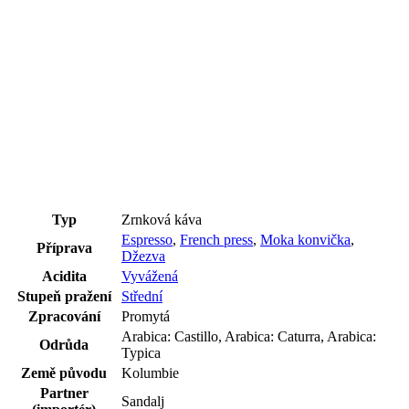
Typ
Zrnková káva
Espresso
,
French press
,
Moka konvička
,
Příprava
Džezva
Acidita
Vyvážená
Stupeň pražení
Střední
Zpracování
Promytá
Arabica: Castillo, Arabica: Caturra, Arabica:
Odrůda
Typica
Země původu
Kolumbie
Partner
Sandalj