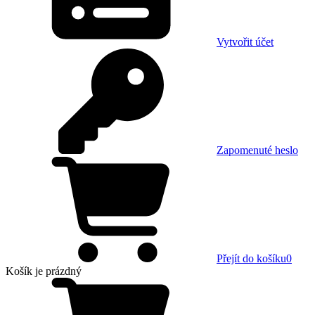
Vytvořit účet
Zapomenuté heslo
Přejít do košíku
0
Košík
je prázdný