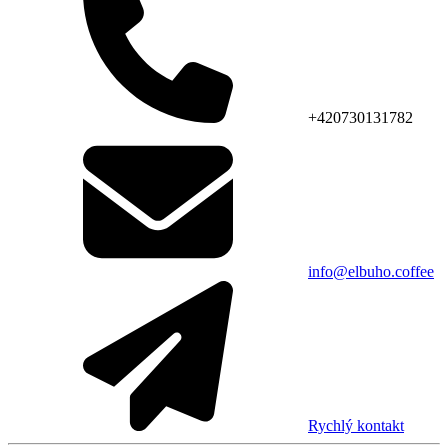
+420730131782
info@elbuho.coffee
Rychlý kontakt