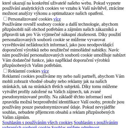
které ukazují na konkrétní uživatelé našeho webu. Pokud vypnete
používání analytických cookies ve vztahu k Vaší návštěvě, ztrácíme
možnost analýzy výkonu a optimalizace našich opatření.
Personalizované cookies
více
Používáme rovněž soubory cookie a další technologie, abychom
přizpůsobili náš obchod potřebám a zájmům našich zákazníků a
připravili tak pro Vás výjimečné nákupní zkušenosti. Díky použití
personalizovaných souborů cookie se můžeme vyvarovat
vysvětlování nežádoucích informací, jako jsou neodpovídající
doporučení výrobků nebo neužitečné mimořádné nabídky. Navíc
nám používání personalizovaných souborů cookie umožňuje nabízet
Vám dodatečné funkce, jako například doporučení výrobků
přizpůsobených Vašim potřebám.
Reklamní cookies
více
Reklamní cookies používáme my nebo naši partneři, abychom Vám
mohli zobrazit vhodné obsahy nebo reklamy jak na našich
stránkách, tak na stránkách třetích subjektů. Díky tomu můžeme
vytvářet profily založené na Vašich zájmech, tak zvané
pseudonymizované profily. Na základě těchto informací není
zpravidla možná bezprostřední identifikace Vaší osoby, protože jsou
používány pouze pseudonymizované údaje. Pokud nevyjádříte
souhlas, nebudete příjemcem obsahů a reklam přizpůsobených
Vašim zájmům.
Souhlasím s používáním všech cookies
Souhlasím s používáním
vybraných souborů cookie
Souhlas můžete odmítnout