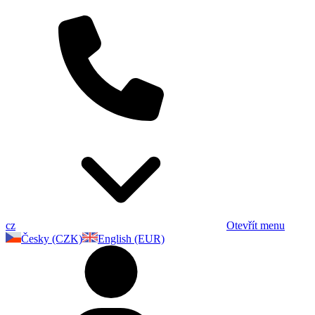
cz
Otevřít menu
Česky (CZK)
English (EUR)