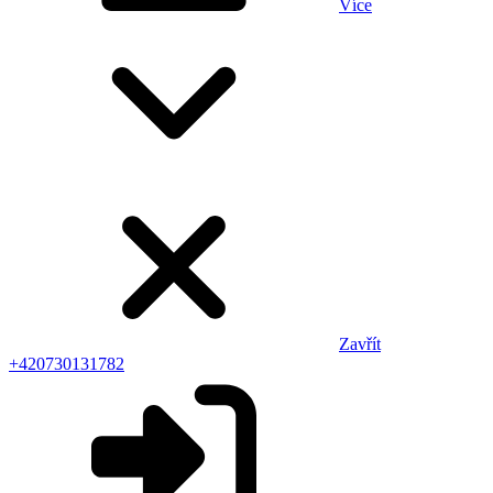
Více
Zavřít
+420730131782