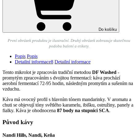
Do košíku
První obrázek produktu je ilustrační. Druhý obrázek zobrazuje
skutečnou
podobu balení a etikety.
Popis
Popis
Detailní informace
8
Detailní informace
Tento mikrolot je zpracován tradiční metodou
DF Washed
-
promytým zpracováním s dvojitou fermentací: káva prochází
aerobní fermentací 72-95 hodin, následným promytím a sušením na
vzduchu.
Káva má ovocný profil s hlavním tónem mandarinky. V aromatu a
chuti se objevují tóny světlého karamelu, ibišku, ostružiny, panely a
fialky. Káva je ohodnocena
87 body na stupnici SCA
.
Původ kávy
Nandi Hills, Nandi, Keňa