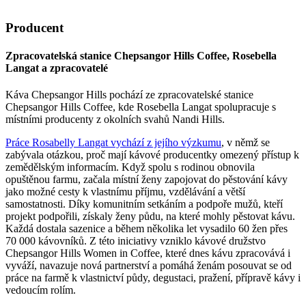
Producent
Zpracovatelská stanice Chepsangor Hills Coffee, Rosebella
Langat a zpracovatelé
Káva Chepsangor Hills pochází ze zpracovatelské stanice
Chepsangor Hills Coffee, kde Rosebella Langat spolupracuje s
místními producenty z okolních svahů Nandi Hills.
Práce Rosabelly Langat vychází z jejího výzkumu
, v němž se
zabývala otázkou, proč mají kávové producentky omezený přístup k
zemědělským informacím. Když spolu s rodinou obnovila
opuštěnou farmu, začala místní ženy zapojovat do pěstování kávy
jako možné cesty k vlastnímu příjmu, vzdělávání a větší
samostatnosti. Díky komunitním setkáním a podpoře mužů, kteří
projekt podpořili, získaly ženy půdu, na které mohly pěstovat kávu.
Každá dostala sazenice a během několika let vysadilo 60 žen přes
70 000 kávovníků. Z této iniciativy vzniklo kávové družstvo
Chepsangor Hills Women in Coffee, které dnes kávu zpracovává i
vyváží, navazuje nová partnerství a pomáhá ženám posouvat se od
práce na farmě k vlastnictví půdy, degustaci, pražení, přípravě kávy i
vedoucím rolím.