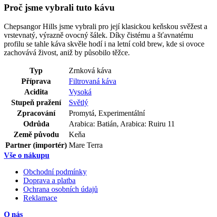
Proč jsme vybrali tuto kávu
Chepsangor Hills jsme vybrali pro její klasickou keňskou svěžest a
vrstevnatý, výrazně ovocný šálek. Díky čistému a šťavnatému
profilu se tahle káva skvěle hodí i na letní cold brew, kde si ovoce
zachovává živost, aniž by působilo těžce.
Typ
Zrnková káva
Příprava
Filtrovaná káva
Acidita
Vysoká
Stupeň pražení
Světlý
Zpracování
Promytá, Experimentální
Odrůda
Arabica: Batián, Arabica: Ruiru 11
Země původu
Keňa
Partner (importér)
Mare Terra
Vše o nákupu
Obchodní podmínky
Doprava a platba
Ochrana osobních údajů
Reklamace
O nás