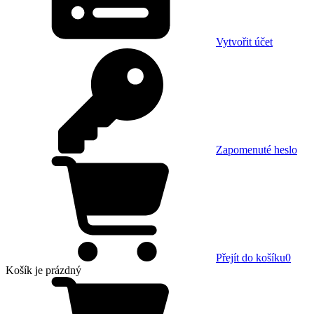
Vytvořit účet
Zapomenuté heslo
Přejít do košíku
0
Košík
je prázdný