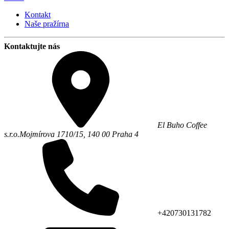
Kontakt
Naše pražírna
Kontaktujte nás
El Buho Coffee
s.r.o.
Mojmírova 1710/15,
140 00
Praha 4
+420730131782